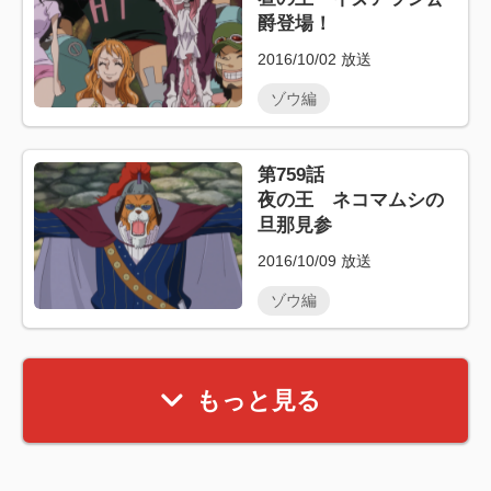
爵登場！
2016/10/02
放送
ゾウ編
第759話
夜の王 ネコマムシの
旦那見参
2016/10/09
放送
ゾウ編
もっと見る