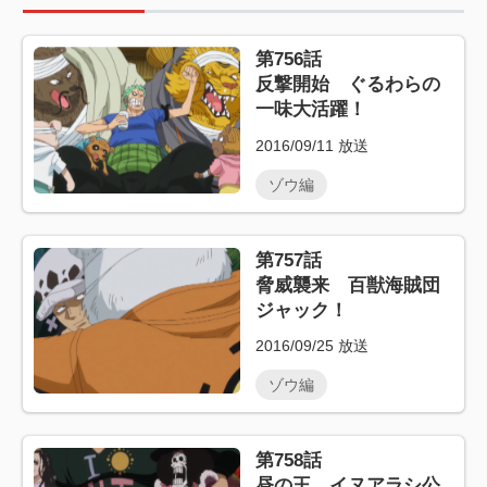
第756話
反撃開始 ぐるわらの
一味大活躍！
2016/09/11
放送
ゾウ編
第757話
脅威襲来 百獣海賊団
ジャック！
2016/09/25
放送
ゾウ編
第758話
昼の王 イヌアラシ公