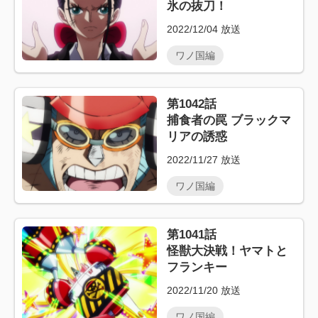
氷の抜刀！
2022/12/04
放送
ワノ国編
第1042話
捕食者の罠 ブラックマ
リアの誘惑
2022/11/27
放送
ワノ国編
第1041話
怪獣大決戦！ヤマトと
フランキー
2022/11/20
放送
ワノ国編