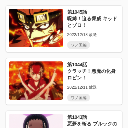
第1045話
呪縛！迫る脅威 キッド
とゾロ！
2022/12/18
放送
ワノ国編
第1044話
クラッチ！悪魔の化身
ロビン！
2022/12/11
放送
ワノ国編
第1043話
悪夢を斬る ブルックの