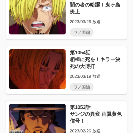
闇の者の暗躍！鬼ヶ島
炎上
2023/03/26
放送
ワノ国編
第1054話
相棒に死を！キラー決
死の大博打
2023/03/19
放送
ワノ国編
第1053話
サンジの異変 両翼黄色
信号！
2023/02/26
放送