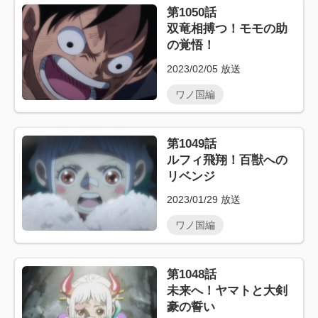
第1050話
双竜相搏つ！モモの助
の覚悟！
2023/02/05
放送
ワノ国編
第1049話
ルフィ飛翔！百獣への
リベンジ
2023/01/29
放送
ワノ国編
第1048話
未来へ！ヤマトと大剣
豪の誓い