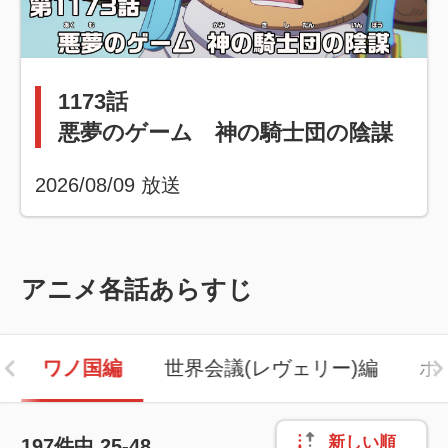
1173話
悪夢のゲーム 神の騎士団の陰謀
2026/08/09
放送
アニメ各話あらすじ
ワノ国編
世界会議(レヴェリー)編
ホ
新しい順
197
件中
25-48