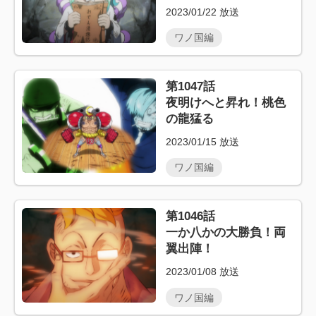
2023/01/22
放送
ワノ国編
第1047話
夜明けへと昇れ！桃色
の龍猛る
2023/01/15
放送
ワノ国編
第1046話
一か八かの大勝負！両
翼出陣！
2023/01/08
放送
ワノ国編