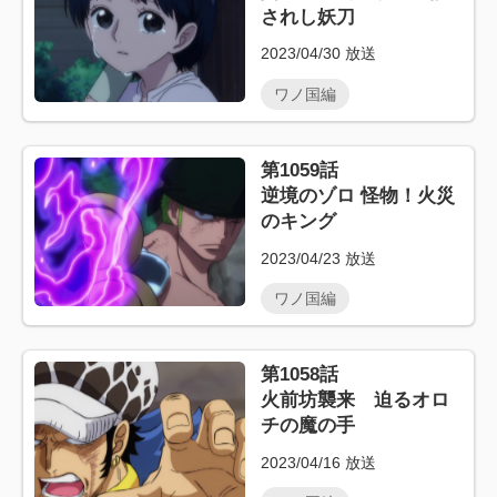
されし妖刀
2023/04/30
放送
ワノ国編
第1059話
逆境のゾロ 怪物！火災
のキング
2023/04/23
放送
ワノ国編
第1058話
火前坊襲来 迫るオロ
チの魔の手
2023/04/16
放送