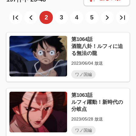
2
3
4
5
第1064話
酒龍八卦！ルフィに迫
る無法の龍
2023/06/04
放送
ワノ国編
第1063話
ルフィ躍動！新時代の
分岐点
2023/05/28
放送
ワノ国編