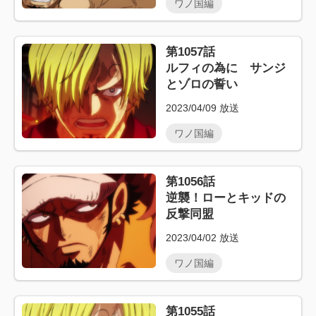
ワノ国編
第1057話
ルフィの為に サンジ
とゾロの誓い
2023/04/09
放送
ワノ国編
第1056話
逆襲！ローとキッドの
反撃同盟
2023/04/02
放送
ワノ国編
第1055話