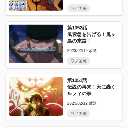
ワノ国編
第1052話
風雲急を告げる！鬼ヶ
島の末路！
2023/02/19
放送
ワノ国編
第1051話
伝説の再来！天に轟く
ルフィの拳
2023/02/12
放送
ワノ国編