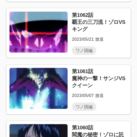
第1062話
覇王の三刀流！ゾロVS
キング
2023/05/21
放送
ワノ国編
第1061話
魔神の一撃！サンジVS
クイーン
2023/05/07
放送
ワノ国編
第1060話
閻魔の秘密！ゾロに託