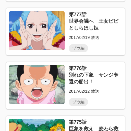
第777話
世界会議へ 王女ビビ
としらほし姫
2017/02/19
放送
ゾウ編
第776話
別れの下象 サンジ奪
還の船出！
2017/02/12
放送
ゾウ編
第775話
巨象を救え 麦わら救