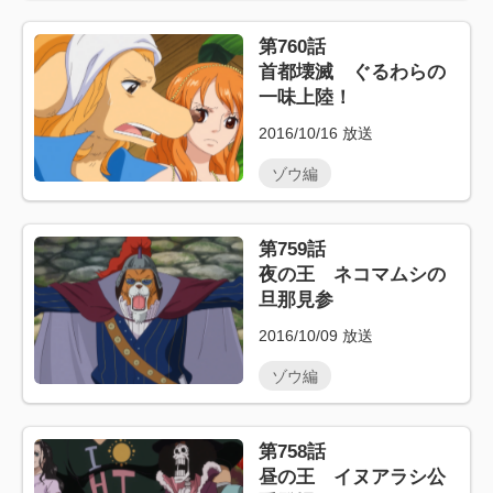
第760話
首都壊滅 ぐるわらの
一味上陸！
2016/10/16
放送
ゾウ編
第759話
夜の王 ネコマムシの
旦那見参
2016/10/09
放送
ゾウ編
第758話
昼の王 イヌアラシ公