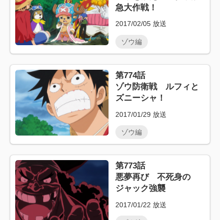
急大作戦！
2017/02/05
放送
ゾウ編
第774話
ゾウ防衛戦 ルフィと
ズニーシャ！
2017/01/29
放送
ゾウ編
第773話
悪夢再び 不死身の
ジャック強襲
2017/01/22
放送