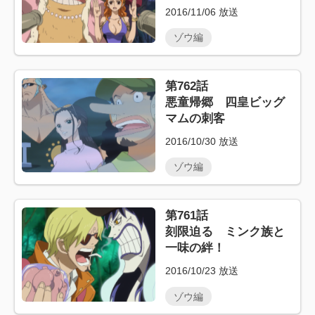
2016/11/06
放送
ゾウ編
第762話
悪童帰郷 四皇ビッグ
マムの刺客
2016/10/30
放送
ゾウ編
第761話
刻限迫る ミンク族と
一味の絆！
2016/10/23
放送
ゾウ編