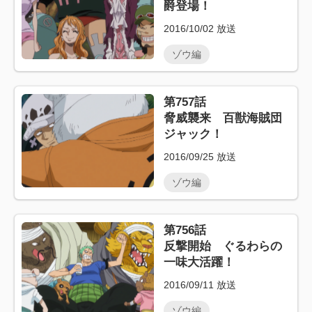
爵登場！
2016/10/02
放送
ゾウ編
第757話
脅威襲来 百獣海賊団
ジャック！
2016/09/25
放送
ゾウ編
第756話
反撃開始 ぐるわらの
一味大活躍！
2016/09/11
放送
ゾウ編