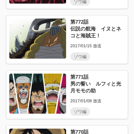
ゾウ編
第772話
伝説の航海 イヌとネ
コと海賊王！
2017/01/15
放送
ゾウ編
第771話
男の誓い ルフィと光
月モモの助
2017/01/08
放送
ゾウ編
第770話