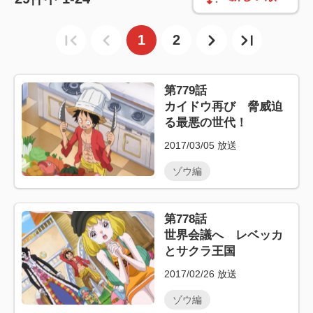
1
2
第779話
カイドウ再び 脅威迫
る最悪の世代！
2017/03/05
放送
ゾウ編
第778話
世界会議へ レベッカ
とサクラ王国
2017/02/26
放送
ゾウ編