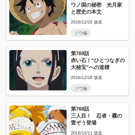
ワノ国の秘密 光月家
と歴史の本文
2016/12/25
放送
ゾウ編
第769話
赤い石！“ひとつなぎの
大秘宝”への道標
2016/12/18
放送
ゾウ編
第768話
三人目！ 忍者・霧の
雷ぞう登場
2016/12/11
放送