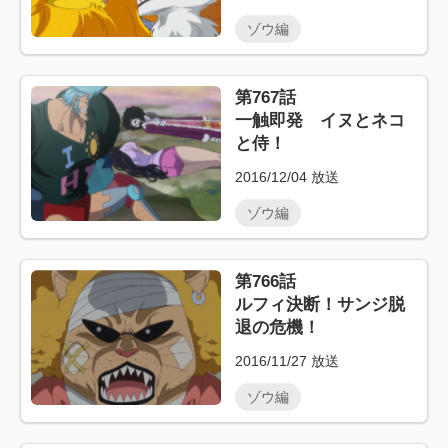
ゾウ編
第767話
一触即発 イヌとネコ
と侍！
2016/12/04
放送
ゾウ編
第766話
ルフィ決断！サンジ脱
退の危機！
2016/11/27
放送
ゾウ編