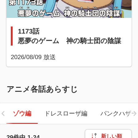
1173話
悪夢のゲーム 神の騎士団の陰謀
2026/08/09
放送
アニメ各話あらすじ
ゾウ編
ドレスローザ編
パンクハザー
新しい順
29
件中
1-24