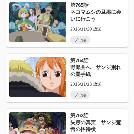
第765話
ネコマムシの旦那に会
いに行こう
2016/11/20
放送
ゾウ編
第764話
野郎共へ サンジ別れ
の置手紙
2016/11/13
放送
ゾウ編
第763話
失踪の真実 サンジ驚
愕の招待状