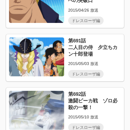
への突破口
2015/04/26
放送
ドレスローザ編
第691話
二人目の侍 夕立ちカ
ン十郎登場
2015/05/03
放送
ドレスローザ編
第692話
激闘ピーカ戦 ゾロ必
殺の一撃！
2015/05/10
放送
ドレスローザ編