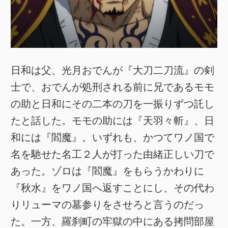
日和は父、光月おでんが『大刀二刀流』の剣
士で、おでんが処刑される前に兄であるモモ
の助と日和にその二本の刀を一振りずつ託し
たと話した。モモの助には『天羽々斬』、日
和には『閻魔』。いずれも、かつてワノ国で
名を馳せた名工２人が打った由緒正しい刀で
あった。ゾロは『閻魔』をもらうかわりに
『秋水』をワノ国へ返すことにし、その代わ
りリューマの墓参りをさせろと言うのだっ
た。一方、羅刹町の牢獄の中にある拷問部屋