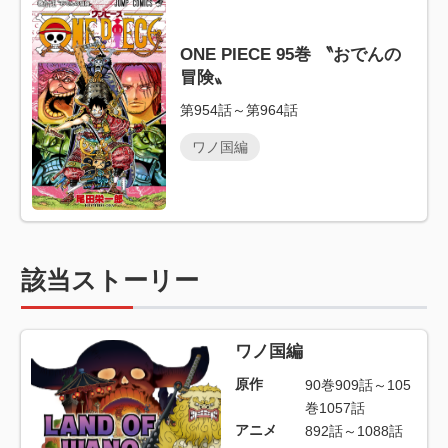
ONE PIECE 95巻 〝おでんの
冒険〟
第954話～第964話
ワノ国編
該当ストーリー
ワノ国編
原作
90巻909話～105
巻1057話
アニメ
892話～1088話