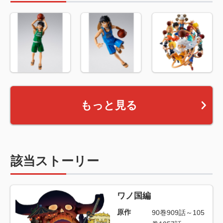
もっと見る
該当ストーリー
ワノ国編
原作
90巻909話～105