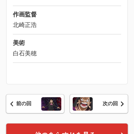
作画監督
北崎正浩
美術
白石美穂
前の回
次の回