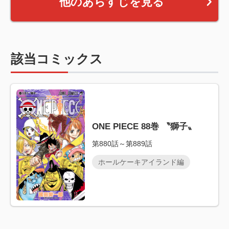
他のあらすじを見る
該当コミックス
ONE PIECE 88巻 〝獅子〟
第880話～第889話
ホールケーキアイランド編