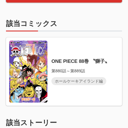
該当コミックス
ONE PIECE 88巻 〝獅子〟
第880話～第889話
ホールケーキアイランド編
該当ストーリー