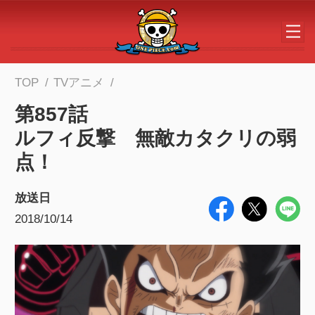
メインコンテンツへスキップする
TOP
TVアニメ
第857話
ルフィ反撃 無敵カタクリの弱
点！
放送日
2018/10/14