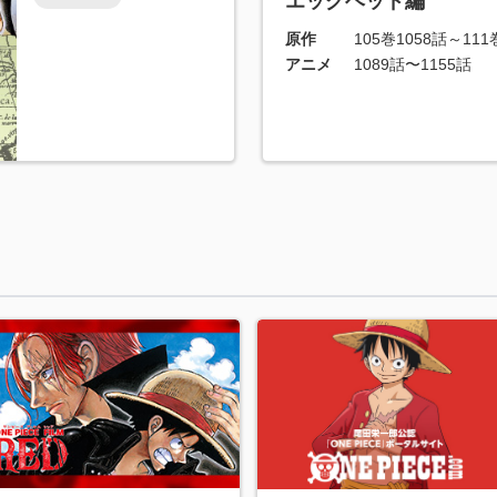
エッグヘッド編
原作
105巻1058話～111
アニメ
1089話〜1155話