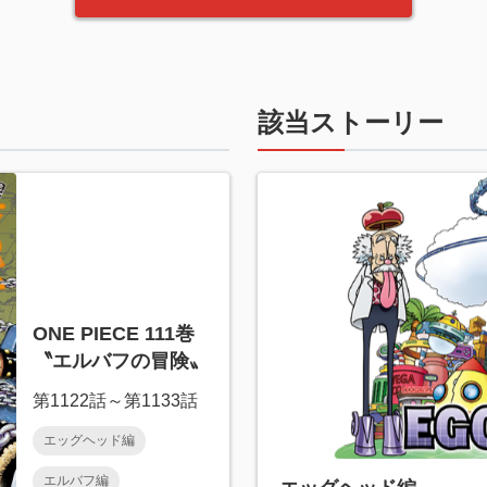
該当ストーリー
ONE PIECE 111巻
〝エルバフの冒険〟
第1122話～第1133話
エッグヘッド編
エルバフ編