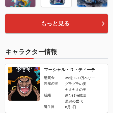
もっと見る
キャラクター情報
マーシャル・Ｄ・ティーチ
懸賞金
39億9600万ベリー
悪魔の実
グラグラの実
ヤミヤミの実
組織
黒ひげ海賊団
最悪の世代
誕生日
8月3日