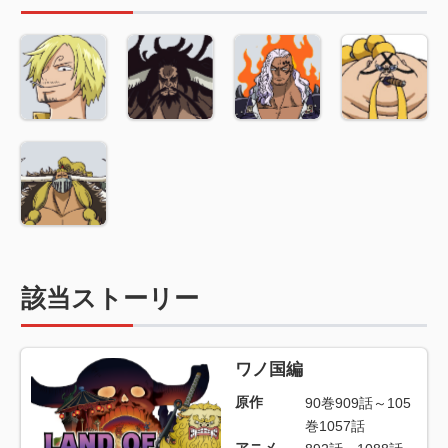
該当ストーリー
ワノ国編
原作
90巻909話～105
巻1057話
アニメ