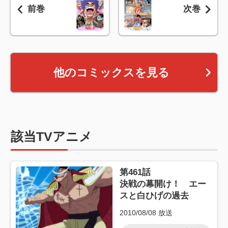
前巻
次巻
他のコミックスを見る
該当TVアニメ
第461話
決戦の幕開け！ エー
スと白ひげの過去
2010/08/08
放送