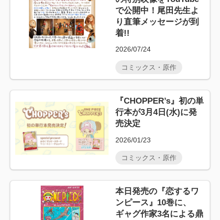
で公開中！尾田先生よ
り直筆メッセージが到
着!!
2026/07/24
コミックス・原作
『CHOPPER’s』初の単
行本が3月4日(水)に発
売決定
2026/01/23
コミックス・原作
本日発売の『恋するワ
ンピース』10巻に、
ギャグ作家3名による鼎