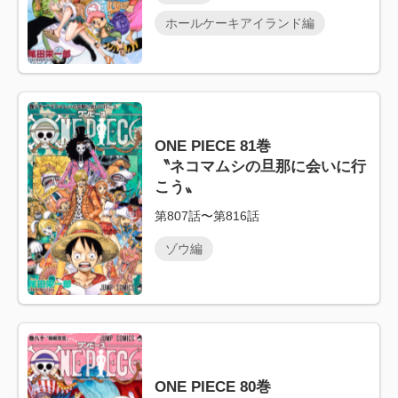
ホールケーキアイランド編
ONE PIECE 81巻
〝ネコマムシの旦那に会いに行
こう〟
第807話〜第816話
ゾウ編
ONE PIECE 80巻