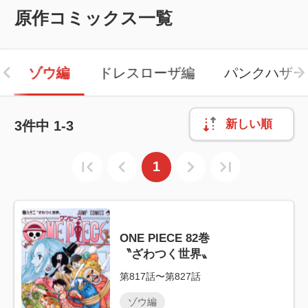
原作コミックス一覧
ゾウ編
ドレスローザ編
パンクハザー
新しい順
3
件中
1-3
1
ONE PIECE 82巻
〝ざわつく世界〟
第817話〜第827話
ゾウ編