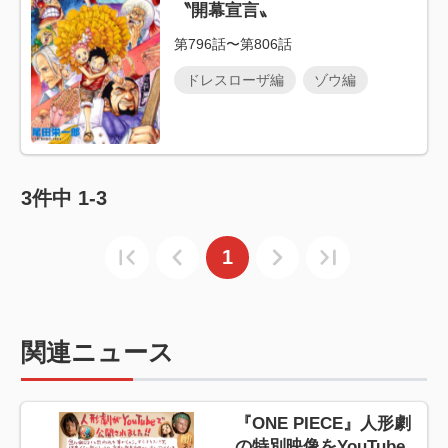
〝開幕宣言〟
第796話〜第806話
ドレスローザ編
ゾウ編
3
件中
1-3
1
関連ニュース
『ONE PIECE』人形劇
の特別映像をYouTube