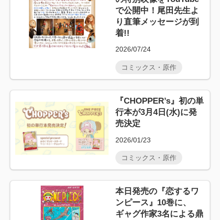
で公開中！尾田先生よ
り直筆メッセージが到
着!!
2026/07/24
コミックス・原作
『CHOPPER’s』初の単
行本が3月4日(水)に発
売決定
2026/01/23
コミックス・原作
本日発売の『恋するワ
ンピース』10巻に、
ギャグ作家3名による鼎