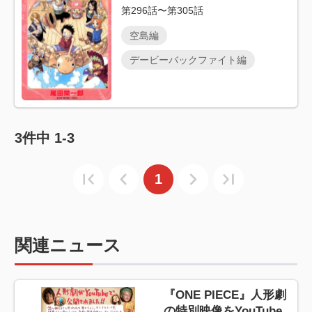
第296話〜第305話
空島編
デービーバックファイト編
3
件中
1-3
1
関連ニュース
『ONE PIECE』人形劇
の特別映像をYouTube