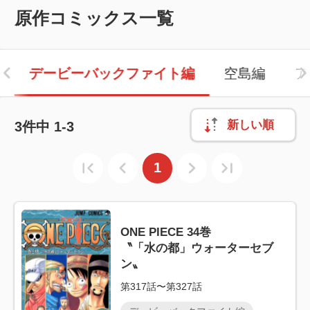
原作コミックス一覧
デービーバックファイト編
空島編
ア
新しい順
3
件中
1-3
1
ONE PIECE 34巻
〝「水の都」ウォーターセブ
ン〟
第317話〜第327話