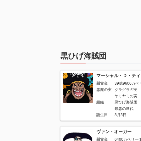
黒ひげ海賊団
マーシャル・Ｄ・ティ
懸賞金
39億9600万ベ
悪魔の実
グラグラの実
ヤミヤミの実
組織
黒ひげ海賊団
最悪の世代
誕生日
8月3日
ヴァン・オーガー
懸賞金
6400万ベリー