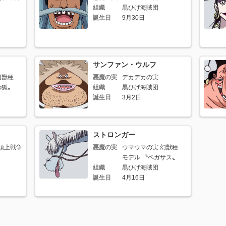
組織
黒ひげ海賊団
誕生日
9月30日
サンファン・ウルフ
幻獣種
悪魔の実
デカデカの実
の狐〟
組織
黒ひげ海賊団
誕生日
3月2日
ストロンガー
(頂上戦争
悪魔の実
ウマウマの実 幻獣種
モデル 〝ペガサス〟
組織
黒ひげ海賊団
誕生日
4月16日