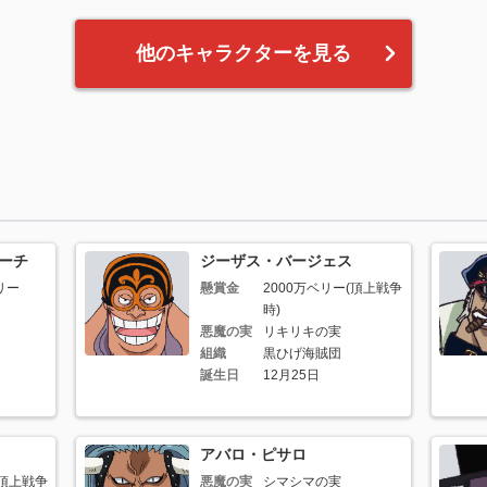
他のキャラクターを見る
ーチ
ジーザス・バージェス
リー
懸賞金
2000万ベリー(頂上戦争
時)
悪魔の実
リキリキの実
組織
黒ひげ海賊団
誕生日
12月25日
アバロ・ピサロ
(頂上戦争
悪魔の実
シマシマの実