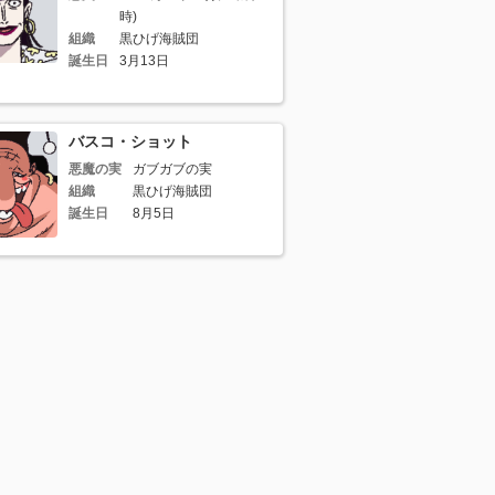
時)
組織
黒ひげ海賊団
誕生日
3月13日
バスコ・ショット
悪魔の実
ガブガブの実
組織
黒ひげ海賊団
誕生日
8月5日