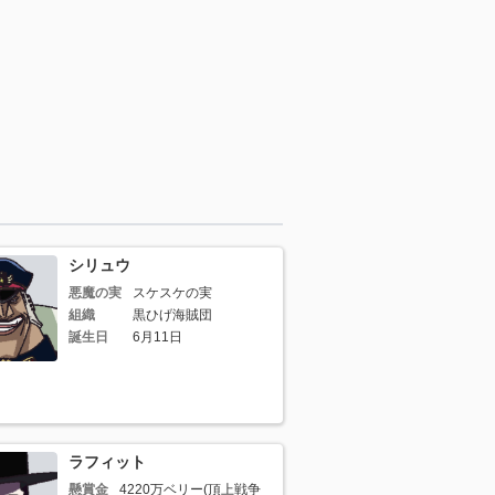
シリュウ
悪魔の実
スケスケの実
組織
黒ひげ海賊団
誕生日
6月11日
ラフィット
懸賞金
4220万ベリー(頂上戦争