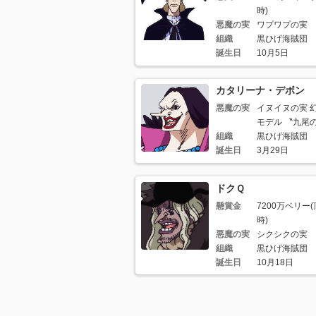
時)
悪魔の実
ワプワプの実
組織
黒ひげ海賊団
誕生日
10月5日
カタリーナ・デボン
悪魔の実
イヌイヌの実 
モデル 〝九尾
組織
黒ひげ海賊団
誕生日
3月29日
ドクＱ
懸賞金
7200万ベリー
時)
悪魔の実
シクシクの実
組織
黒ひげ海賊団
誕生日
10月18日