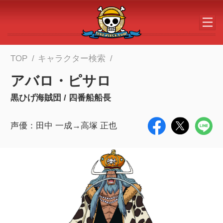
メインコンテンツへスキップする
TOP
キャラクター検索
アバロ・ピサロ
黒ひげ海賊団 / 四番船船長
声優：田中 一成→高塚 正也