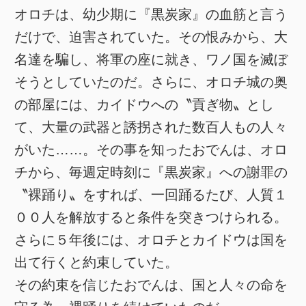
オロチは、幼少期に『黒炭家』の血筋と言う
だけで、迫害されていた。その恨みから、大
名達を騙し、将軍の座に就き、ワノ国を滅ぼ
そうとしていたのだ。さらに、オロチ城の奥
の部屋には、カイドウへの〝貢ぎ物〟とし
て、大量の武器と誘拐された数百人もの人々
がいた……。その事を知ったおでんは、オロ
チから、毎週定時刻に『黒炭家』への謝罪の
〝裸踊り〟をすれば、一回踊るたび、人質１
００人を解放すると条件を突きつけられる。
さらに５年後には、オロチとカイドウは国を
出て行くと約束していた。
その約束を信じたおでんは、国と人々の命を