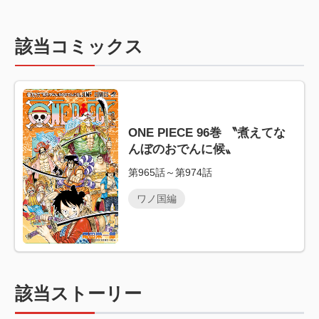
該当コミックス
ONE PIECE 96巻 〝煮えてな
んぼのおでんに候〟
第965話～第974話
ワノ国編
該当ストーリー