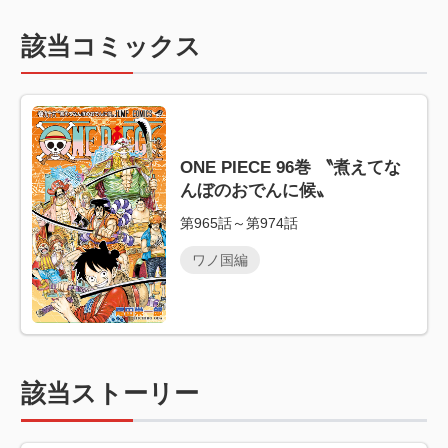
該当コミックス
ONE PIECE 96巻 〝煮えてな
んぼのおでんに候〟
第965話～第974話
ワノ国編
該当ストーリー