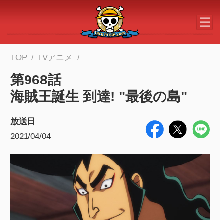
メインコンテンツへスキップする
TOP
TVアニメ
第968話
海賊王誕生 到達! "最後の島"
放送日
2021/04/04