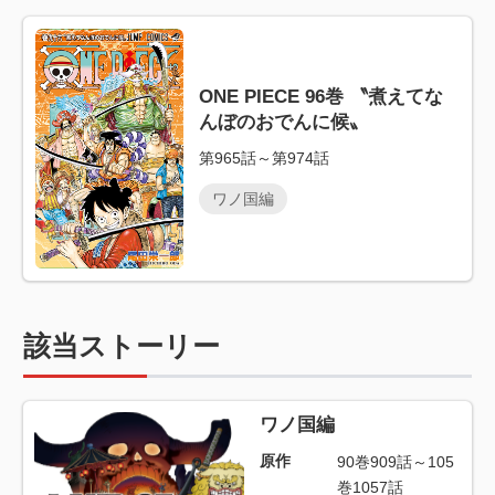
ONE PIECE 96巻 〝煮えてな
んぼのおでんに候〟
第965話～第974話
ワノ国編
該当ストーリー
ワノ国編
原作
90巻909話～105
巻1057話