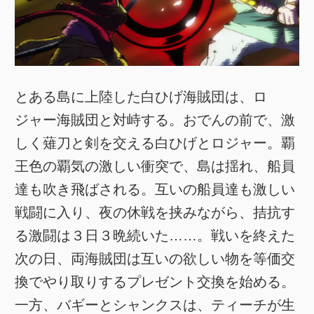
とある島に上陸した白ひげ海賊団は、ロ
ジャー海賊団と対峙する。おでんの前で、激
しく薙刀と剣を交える白ひげとロジャー。覇
王色の覇気の激しい衝突で、島は揺れ、船員
達も吹き飛ばされる。互いの船員達も激しい
戦闘に入り、夜の休戦を挟みながら、拮抗す
る激闘は３日３晩続いた……。戦いを終えた
次の日、両海賊団は互いの欲しい物を等価交
換でやり取りするプレゼント交換を始める。
一方、バギーとシャンクスは、ティーチが生