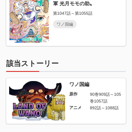
軍 光月モモの助〟
第1047話～第1055話
ワノ国編
該当ストーリー
ワノ国編
原作
90巻909話～105
巻1057話
アニメ
892話～1088話