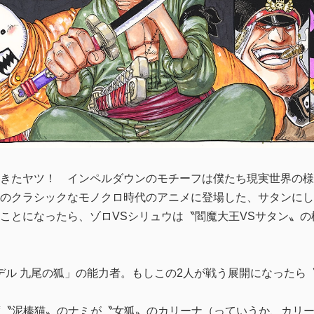
きたヤツ！ インペルダウンのモチーフは僕たち現実世界の様
のクラシックなモノクロ時代のアニメに登場した、サタンにし
ことになったら、ゾロVSシリュウは〝閻魔大王VSサタン〟
モデル 九尾の狐」の能力者。もしこの2人が戦う展開になったら
LD』で一度〝泥棒猫〟のナミが〝女狐〟のカリーナ（っていうか、カ