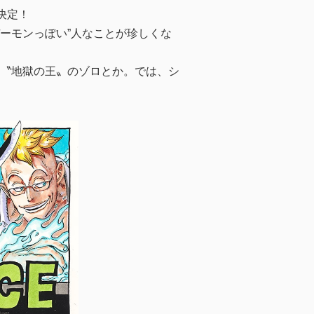
決定！
デーモンっぽい”人なことが珍しくな
〝地獄の王〟のゾロとか。では、シ