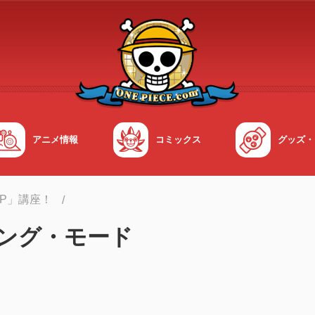
アニメ情報
コミックス
グッズ・
OP」講座！
リング・モード