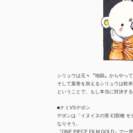
シリュウは元々〝地獄〟からやって
そして葉巻を加えるシリュウは欧米
ということで、もし本当に対決する
■ナミVSデボン
デボンは「イヌイヌの実 幻獣種 
なりそう。
『ONE PIECE FILM GO