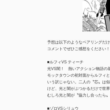
予想は以下のようなペアリングだけ
コメントでぜひご感想をください！
■ルフィVS ティーチ
光VS闇！ 熱いアクション物語の
モックタウンの初対面からルフィと
いう訳じゃない。二人の〝芯〟は似
けど、光と闇がぶつかるだけで世界
むしろ光と闇が〝協力し合ったら〟
■ゾロVSシリュウ