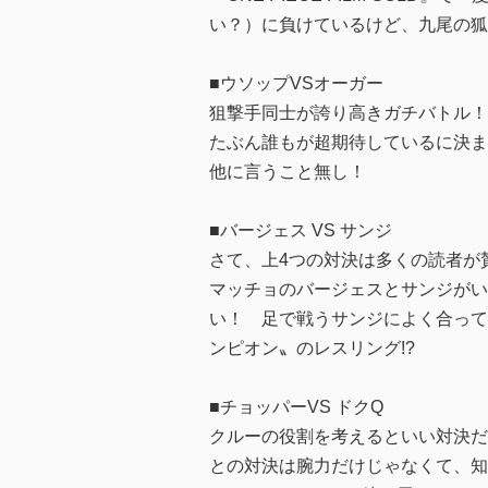
い？）に負けているけど、九尾の狐
■ウソップVSオーガー
狙撃手同士が誇り高きガチバトル！
たぶん誰もが超期待しているに決ま
他に言うこと無し！
■バージェス VS サンジ
さて、上4つの対決は多くの読者が
マッチョのバージェスとサンジがい
い！ 足で戦うサンジによく合って
ンピオン〟のレスリング!?
■チョッパーVS ドクQ
クルーの役割を考えるといい対決だ
との対決は腕力だけじゃなくて、知