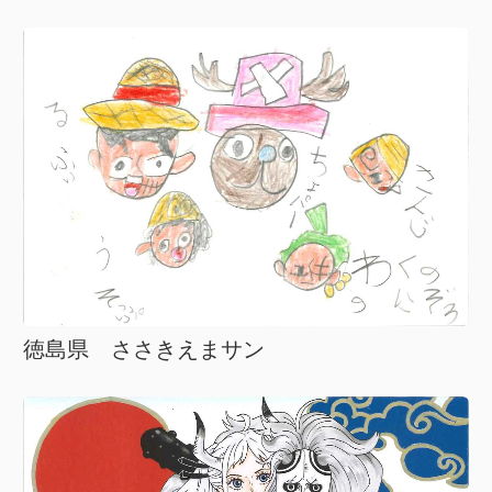
徳島県 ささきえまサン