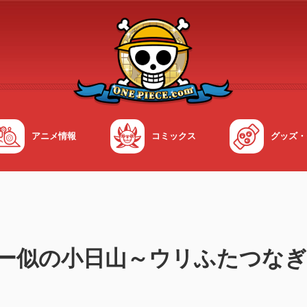
アニメ情報
コミックス
グッズ・
E コビー似の小日山～ウリふたつ