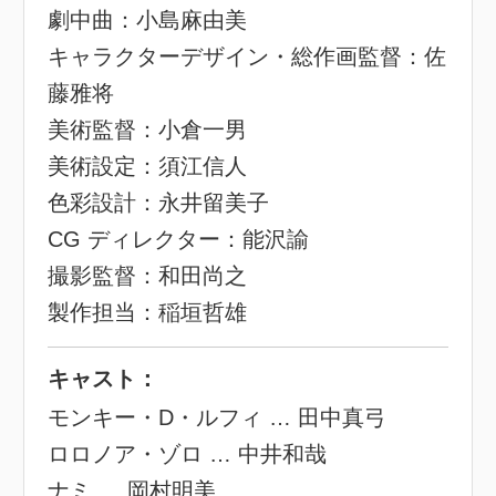
劇中曲：小島麻由美
キャラクターデザイン・総作画監督：佐
藤雅将
美術監督：小倉一男
美術設定：須江信人
色彩設計：永井留美子
CG ディレクター：能沢諭
撮影監督：和田尚之
製作担当：稲垣哲雄
キャスト：
モンキー・D・ルフィ … 田中真弓
ロロノア・ゾロ … 中井和哉
ナミ … 岡村明美