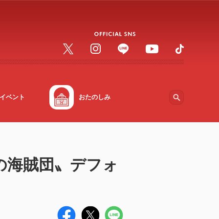
イベント
おたのしみ
の海賊団〟デフォ