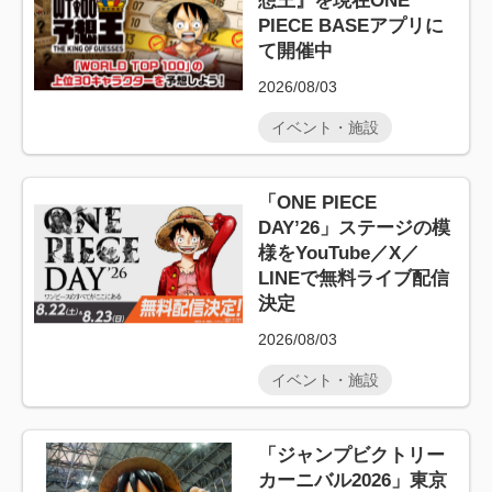
想王』を現在ONE
PIECE BASEアプリに
て開催中
2026/08/03
イベント・施設
「ONE PIECE
DAY’26」ステージの模
様をYouTube／X／
LINEで無料ライブ配信
決定
2026/08/03
イベント・施設
「ジャンプビクトリー
カーニバル2026」東京