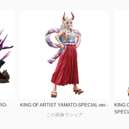
RO-
KING OF ARTIST YAMATO-SPECIAL ver.-
KING 
SPECIA
この画像でシェア