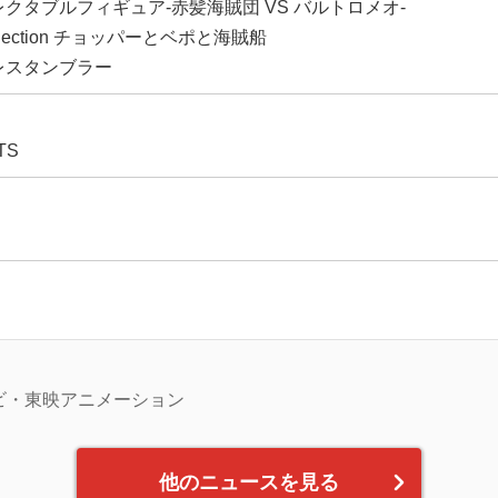
クタブルフィギュア-赤髪海賊団 VS バルトロメオ-
ollection チョッパーとベポと海賊船
レスタンブラー
TS
品
レビ・東映アニメーション
他のニュースを見る