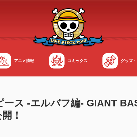
アニメ情報
コミックス
グッズ・
 -エルバフ編- GIANT BASH
公開！