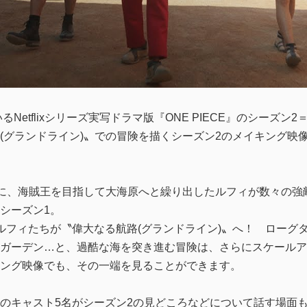
tflixシリーズ実写ドラマ版『ONE PIECE』のシーズン2＝“INT
グランドライン)〟での冒険を描くシーズン2のメイキング映像が、
台に、海賊王を目指して大海原へと繰り出したルフィが数々の強
シーズン1。
ルフィたちが〝偉大なる航路(グランドライン)〟へ！ ローグ
ガーデン…と、過酷な海を突き進む冒険は、さらにスケールア
ング映像でも、その一端を見ることができます。
のキャスト5名がシーズン2の見どころなどについて話す場面