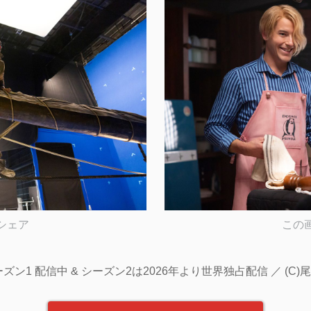
シェア
この
」シーズン1 配信中 & シーズン2は2026年より世界独占配信 ／ (C