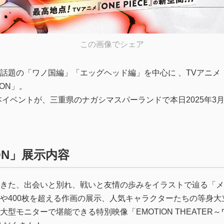
この画像でシェア
題の「ワノ国編」「エッグヘッド編」を中心に 、TVアニメ『O
ION」。
本イベントが、三重県のナガシマスパーランドで本日2025年3月
TION」展示内容
きた、出会いと別れ、戦いと友情の歩みをイラストで辿る「メモ
や400枚を超える作画の展示、人気キャラクターたちの等身
型モニターで堪能できる特別映像「EMOTION THEATER