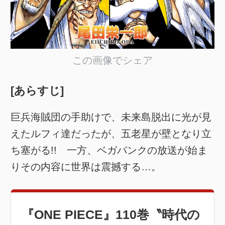
この画像でシェア
[あらすじ]
巨兵海賊団の手助けで、未来島脱出に光が見
えたルフィ達だったが、五老星が壁となり立
ち塞がる!! 一方、ベガパンクの放送が始ま
りその内容に世界は震撼する…。
『ONE PIECE』110巻〝時代の