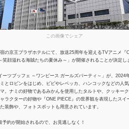
この画像でシェア
の京王プラザホテルにて、放送25周年を迎えるTVアニメ『ON
ECE ～笑顔溢れる海賊たちの夏休み～」が開催されることが決定し
ーツブッフェ ～ワンピース ガールズパーティ～」が、2024年
ミとロビンをはじめ、ビビやレベッカ、ハンコックなどの人気
マ。ナミの好物であるみかんを使用したタルトや、クッキーク
ャラクターの好物や『ONE PIECE』の世界観を表現したス
た装飾や、フォトスポットも用意されています。
より一般予約が開始されるので、お見逃しなく！