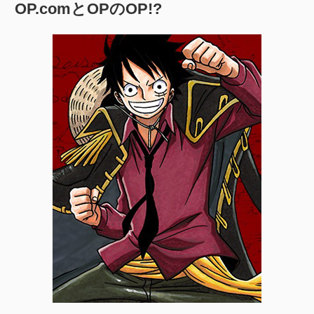
OP.comとOPのOP!?