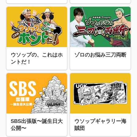
ウソップの、これはホ
ゾロのお悩み三刀両断
ントだ！
SBS出張版〜誕生日大
ウソップギャラリー海
公開〜
賊団