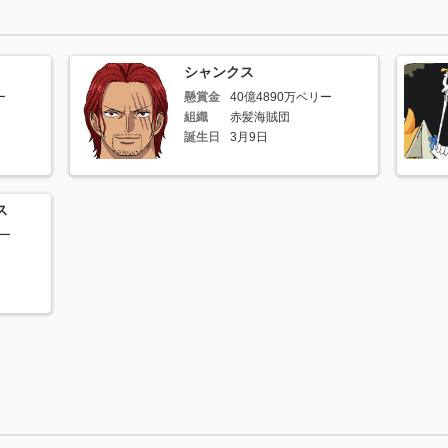
シャンクス
ー
懸賞金
40億4890万ベリー
組織
赤髪海賊団
誕生日
3月9日
ス
リー