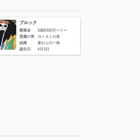
ブルック
懸賞金
3億8300万ベリー
悪魔の実
ヨミヨミの実
組織
麦わらの一味
誕生日
4月3日