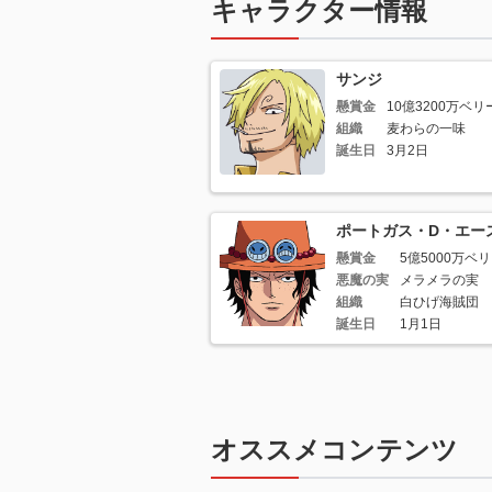
キャラクター情報
サンジ
懸賞金
10億3200万ベリ
組織
麦わらの一味
誕生日
3月2日
ポートガス・D・エー
懸賞金
5億5000万ベ
悪魔の実
メラメラの実
組織
白ひげ海賊団
誕生日
1月1日
オススメコンテンツ