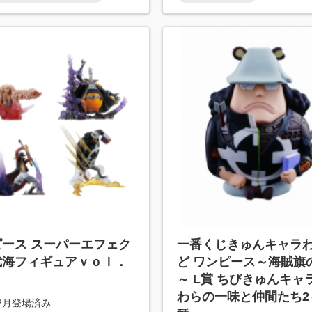
ピース スーパーエフェク
一番くじきゅんキャラ
武海フィギュアｖｏｌ．
ど ワンピース～海賊旗
～ L賞 ちびきゅんキャ
わらの一味と仲間たち2～
年2月登場済み