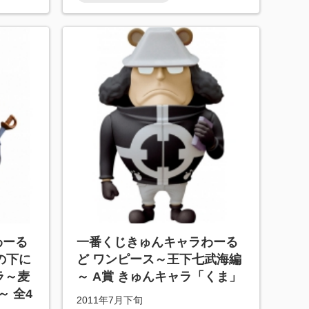
わーる
一番くじきゅんキャラわーる
の下に
ど ワンピース～王下七武海編
ラ～麦
～ A賞 きゅんキャラ「くま」
 全4
2011年7月下旬