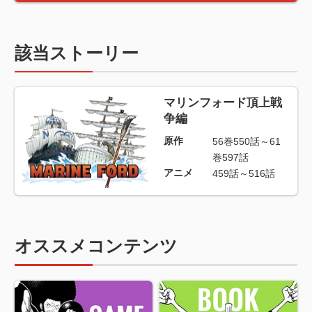
該当ストーリー
マリンフォード頂上戦
争編
原作
56巻550話～61
巻597話
アニメ
459話～516話
オススメコンテンツ