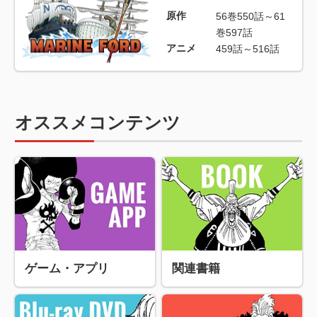
原作
56巻550話～61
巻597話
アニメ
459話～516話
オススメコンテンツ
ゲーム・アプリ
関連書籍