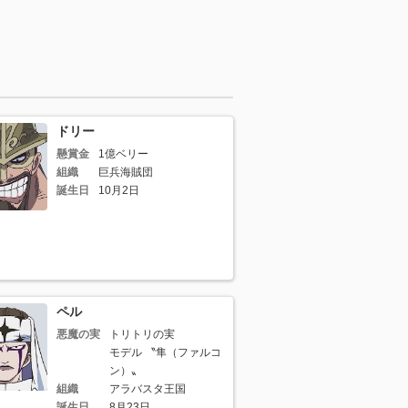
ドリー
懸賞金
1億ベリー
組織
巨兵海賊団
誕生日
10月2日
ペル
悪魔の実
トリトリの実
モデル 〝隼（ファルコ
ン）〟
組織
アラバスタ王国
誕生日
8月23日