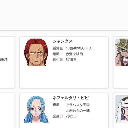
シャンクス
懸賞金
40億4890万ベリー
組織
赤髪海賊団
幻獣種
誕生日
3月9日
〟
ネフェルタリ・ビビ
組織
アラバスタ王国
元麦わらの一味
誕生日
2月2日