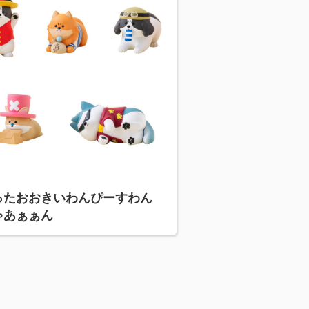
ったおおきいわんぴーすわん
ゃあぁぁん