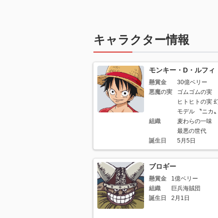
キャラクター情報
モンキー・D・ルフィ
懸賞金
30億ベリー
悪魔の実
ゴムゴムの実
ヒトヒトの実 
モデル 〝ニカ
組織
麦わらの一味
最悪の世代
誕生日
5月5日
ブロギー
懸賞金
1億ベリー
組織
巨兵海賊団
誕生日
2月1日