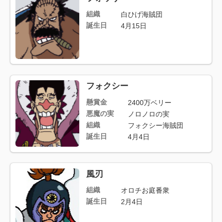
組織
白ひげ海賊団
誕生日
4月15日
フォクシー
懸賞金
2400万ベリー
悪魔の実
ノロノロの実
組織
フォクシー海賊団
誕生日
4月4日
風刃
組織
オロチお庭番衆
誕生日
2月4日