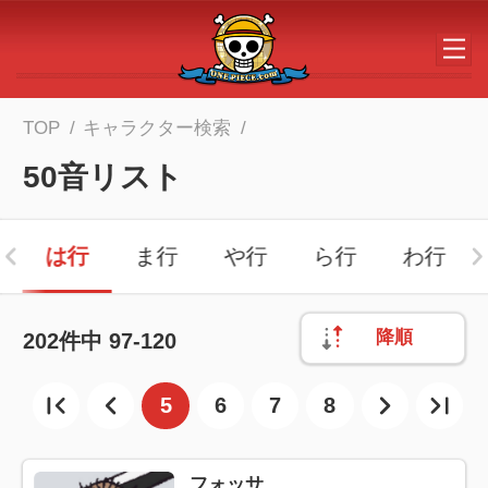
メインコンテンツへスキップする
TOP
キャラクター検索
50音リスト
は行
ま行
や行
ら行
わ行
降順
202
件中
97-120
5
6
7
8
フォッサ