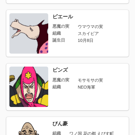
ピエール
悪魔の実
ウマウマの実
組織
スカイピア
誕生日
10月8日
ビンズ
悪魔の実
モサモサの実
組織
NEO海軍
びん豪
組織
ワノ国 花の都 えびす町