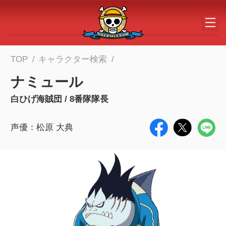
メインコンテンツへスキップする
TOP
キャラクター検索
ナミュール
白ひげ海賊団 / 8番隊隊長
声優：松原 大典