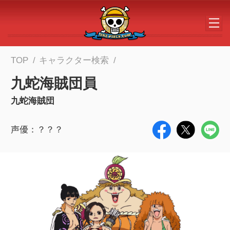
メインコンテンツへスキップする
TOP
キャラクター検索
九蛇海賊団員
九蛇海賊団
声優：？？？