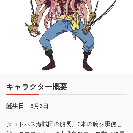
キャラクター概要
誕生日
6月6日
タコトパス海賊団の船長。6本の腕を駆使し