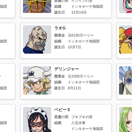
悪魔の実
イシイシの実
賊団
組織
ドンキホーテ海賊団
誕生日
12月14日
ラオG
懸賞金
元6100万ベリー
賊団
組織
ドンキホーテ海賊団
誕生日
10月7日
デリンジャー
ー
懸賞金
元1500万ベリー
組織
ドンキホーテ海賊団
賊団
誕生日
8月11日
ベビー５
悪魔の実
ブキブキの実
賊団
組織
八宝水軍
ドンキホーテ海賊団