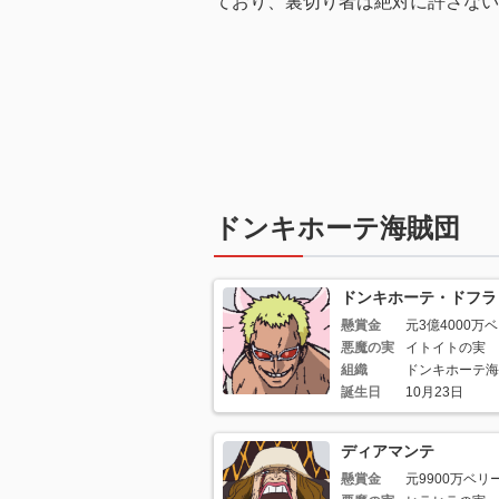
ており、裏切り者は絶対に許さない
ドンキホーテ海賊団
ドンキホーテ・ドフラ
懸賞金
元3億4000万
悪魔の実
イトイトの実
組織
ドンキホーテ海
誕生日
10月23日
ディアマンテ
懸賞金
元9900万ベリ