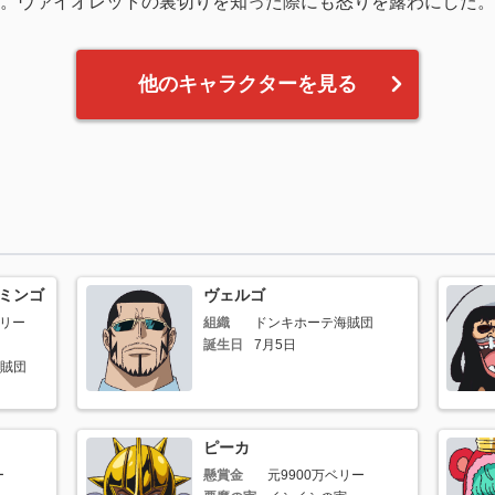
。ヴァイオレットの裏切りを知った際にも怒りを露わにした。
他のキャラクターを見る
ミンゴ
ヴェルゴ
ベリー
組織
ドンキホーテ海賊団
誕生日
7月5日
賊団
ピーカ
ー
懸賞金
元9900万ベリー