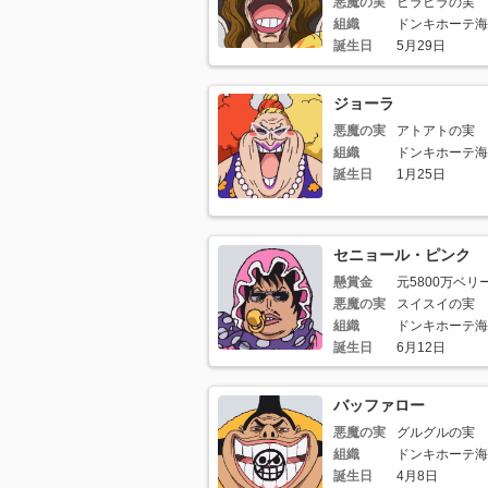
悪魔の実
ヒラヒラの実
組織
ドンキホーテ海
誕生日
5月29日
ジョーラ
悪魔の実
アトアトの実
組織
ドンキホーテ海
誕生日
1月25日
セニョール・ピンク
懸賞金
元5800万ベリ
悪魔の実
スイスイの実
組織
ドンキホーテ海
誕生日
6月12日
バッファロー
悪魔の実
グルグルの実
組織
ドンキホーテ海
誕生日
4月8日