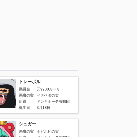
トレーボル
懸賞金
元9900万ベリー
悪魔の実
ベタベタの実
組織
ドンキホーテ海賊団
誕生日
3月18日
シュガー
悪魔の実
ホビホビの実