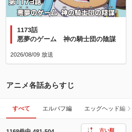
1173話
悪夢のゲーム 神の騎士団の陰謀
2026/08/09
放送
アニメ各話あらすじ
すべて
エルバフ編
エッグヘッド編
古い順
1168
件中
481-504