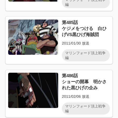
編
第485話
ケジメをつける 白ひ
げVS黒ひげ海賊団
2011/01/30
放送
マリンフォード頂上戦争
編
第486話
ショーの開幕 明かさ
れた黒ひげの企み
2011/02/06
放送
マリンフォード頂上戦争
編