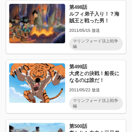
第498話
ルフィ弟子入り！？海
賊王と戦った男！
2011/05/15
放送
マリンフォード頂上戦争
編
第499話
大虎との決戦！船長に
なるのは誰だ！
2011/05/22
放送
マリンフォード頂上戦争
編
第500話