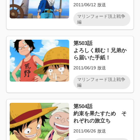
2011/06/12
放送
マリンフォード頂上戦争
編
第503話
よろしく頼む！兄弟か
ら届いた手紙！
2011/06/19
放送
マリンフォード頂上戦争
編
第504話
約束を果たすため そ
れぞれの旅立ち
2011/06/26
放送