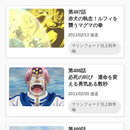
第487話
赤犬の執念！ルフィを
襲うマグマの拳
2011/02/13
放送
マリンフォード頂上戦争
編
第488話
必死の叫び 運命を変
える勇気ある数秒
2011/02/20
放送
マリンフォード頂上戦争
編
第489話