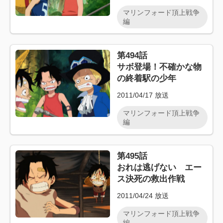
マリンフォード頂上戦争
編
第494話
サボ登場！不確かな物
の終着駅の少年
2011/04/17
放送
マリンフォード頂上戦争
編
第495話
おれは逃げない エー
ス決死の救出作戦
2011/04/24
放送
マリンフォード頂上戦争
編