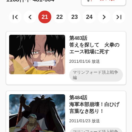
21
22
23
24
第483話
答えを探して 火拳の
エース戦場に死す
2011/01/16
放送
マリンフォード頂上戦争
編
第484話
海軍本部崩壊！白ひげ
言葉なき怒り！
2011/01/23
放送
マリンフォード頂上戦争