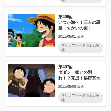
第496話
いつか海へ！三人の悪
童 ちかいの盃！
2011/05/01
放送
マリンフォード頂上戦争
編
第497話
ダダン一家との別
れ！？完成！秘密基地
2011/05/08
放送
マリンフォード頂上戦争
編