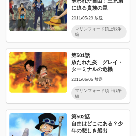
奪われた自由！三兄弟
に迫る貴族の罠
2011/05/29
放送
マリンフォード頂上戦争
編
第501話
放たれた炎 グレイ・
ターミナルの危機
2011/06/05
放送
マリンフォード頂上戦争
編
第502話
自由はどこにある？少
年の悲しき船出