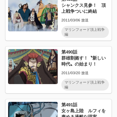
シャンクス見参！ 頂
上戦争ついに終結
2011/03/06
放送
マリンフォード頂上戦争
編
第490話
群雄割拠す！〝新しい
時代〟の始まり！
2011/03/20
放送
マリンフォード頂上戦争
編
第491話
女ヶ島上陸 ルフィを
責める過酷な現実