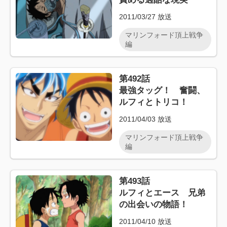
2011/03/27
放送
マリンフォード頂上戦争
編
第492話
最強タッグ！ 奮闘、
ルフィとトリコ！
2011/04/03
放送
マリンフォード頂上戦争
編
第493話
ルフィとエース 兄弟
の出会いの物語！
2011/04/10
放送