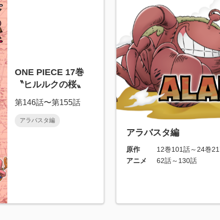
ONE PIECE 17巻
〝ヒルルクの桜〟
第146話〜第155話
アラバスタ編
アラバスタ編
原作
12巻101話～24巻2
アニメ
62話～130話