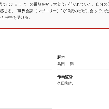
ー号ではチョッパーの乗船を祝う大宴会が開かれていた。自分の
感じる。 “世界会議（レヴエリー）”で10歳のビビに会ってい
たと報告を受ける。
脚本
島田 満
作画監督
久田和也