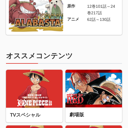
原作
12巻101話～24
巻217話
アニメ
62話～130話
オススメコンテンツ
劇場版
TVスペシャル