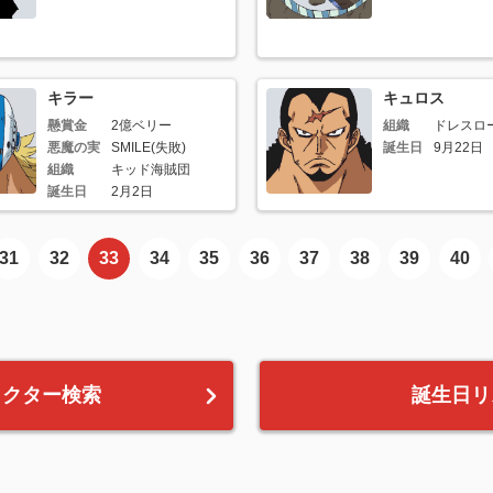
キラー
キュロス
懸賞金
2億ベリー
組織
ドレスロ
悪魔の実
SMILE(失敗)
誕生日
9月22日
組織
キッド海賊団
誕生日
2月2日
31
32
33
34
35
36
37
38
39
40
ラクター検索
誕生日リ