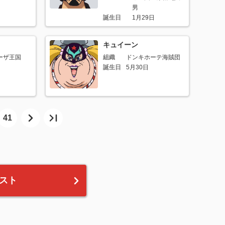
男
誕生日
1月29日
キュイーン
ーザ王国
組織
ドンキホーテ海賊団
誕生日
5月30日
41
スト