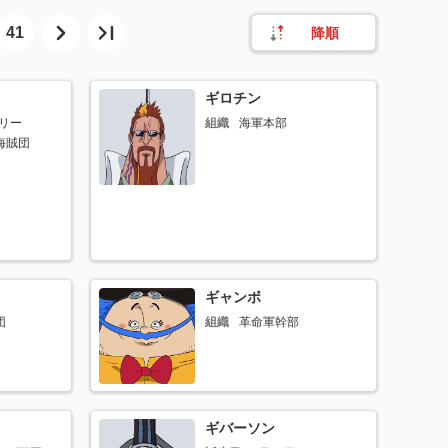
41
降順
ギロチン
ベリー
組織
海軍本部
海賊団
ギャンボ
団
組織
革命軍幹部
ギバーソン