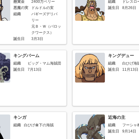
懸賞金
2400万ベリー
組織
ドレスロ
悪魔の実
ドルドルの実
誕生日
8月26日
組織
バギーズデリバ
リー
元Ｂ・Ｗ（バロッ
クワークス）
誕生日
3月3日
キングバーム
キングデュー
組織
ビッグ・マム海賊団
組織
白ひげ海
誕生日
7月13日
誕生日
11月13日
キンガ
近海の主
組織
白ひげ傘下の海賊
組織
フーシャ
誕生日
9月14日