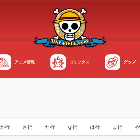
アニメ情報
コミックス
グッズ・
か行
さ行
た行
な行
は行
ま行
や