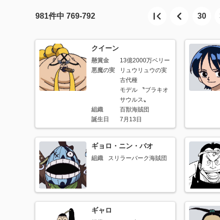
981
件中
769-792
30
クイーン
懸賞金
13億2000万ベリー
悪魔の実
リュウリュウの実
古代種
モデル 〝ブラキオ
サウルス〟
組織
百獣海賊団
誕生日
7月13日
ギョロ・ニン・バオ
組織
スリラーバーク海賊団
ギャロ