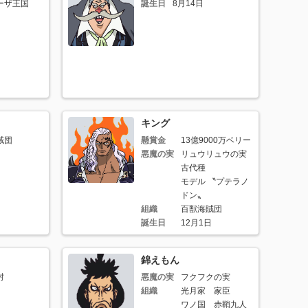
ーザ王国
誕生日
8月14日
キング
賊団
懸賞金
13億9000万ベリー
悪魔の実
リュウリュウの実
古代種
モデル 〝プテラノ
ドン〟
組織
百獣海賊団
誕生日
12月1日
錦えもん
村
悪魔の実
フクフクの実
組織
光月家 家臣
ワノ国 赤鞘九人