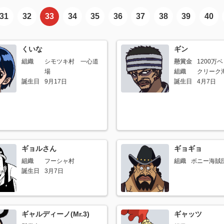
31
32
33
34
35
36
37
38
39
40
くいな
ギン
組織
シモツキ村 一心道
懸賞金
1200万
場
組織
クリーク
誕生日
9月17日
誕生日
4月7日
ギョルさん
ギョギョ
組織
フーシャ村
組織
ボニー海賊
誕生日
3月7日
ギャルディーノ(Mr.3)
ギャッツ