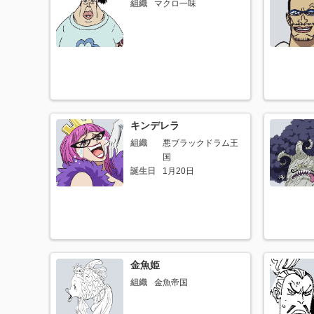
組織
マクロ一味
キンデレラ
組織
悪ブラックドラム王
国
誕生日
1月20日
金魚姫
組織
金魚帝国