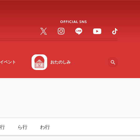
イベント
おたのしみ
行
ら行
わ行