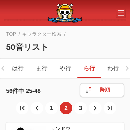
メインコンテンツへスキップする
TOP
キャラクター検索
50音リスト
は行
ま行
や行
ら行
わ行
降順
56
件中
25-48
1
2
3
リンドウ