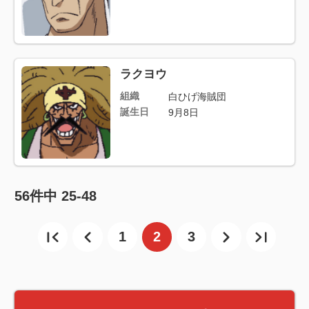
ラクヨウ
組織
白ひげ海賊団
誕生日
9月8日
56
件中
25-48
1
2
3