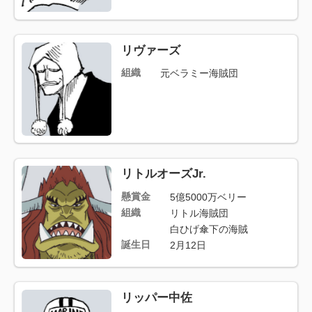
リヴァーズ
組織
元ベラミー海賊団
リトルオーズJr.
懸賞金
5億5000万ベリー
組織
リトル海賊団
白ひげ傘下の海賊
誕生日
2月12日
リッパー中佐