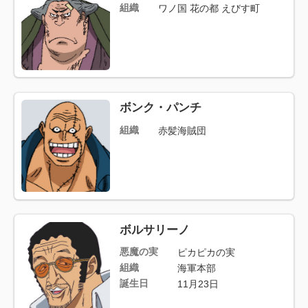
組織
ワノ国 花の都 えびす町
ボンク・パンチ
組織
赤髪海賊団
ボルサリーノ
悪魔の実
ピカピカの実
組織
海軍本部
誕生日
11月23日