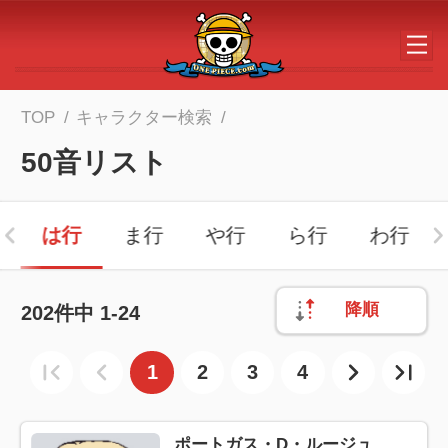
メインコンテンツへスキップする
TOP
キャラクター検索
50音リスト
は行
ま行
や行
ら行
わ行
降順
202
件中
1-24
1
2
3
4
ポートガス・D・ルージュ