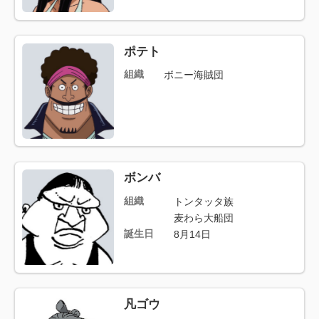
ポテト
組織
ボニー海賊団
ボンバ
組織
トンタッタ族
麦わら大船団
誕生日
8月14日
凡ゴウ