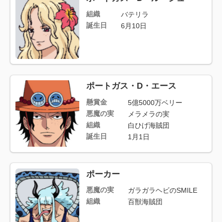
組織
バテリラ
誕生日
6月10日
ポートガス・D・エース
懸賞金
5億5000万ベリー
悪魔の実
メラメラの実
組織
白ひげ海賊団
誕生日
1月1日
ポーカー
悪魔の実
ガラガラヘビのSMILE
組織
百獣海賊団