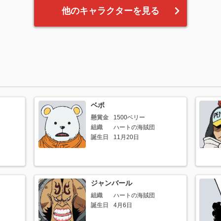
他のキャラクターを見る
ベポ
懸賞金
1500ベリー
組織
ハートの海賊団
誕生日
11月20日
ジャンバール
組織
ハートの海賊団
誕生日
4月6日