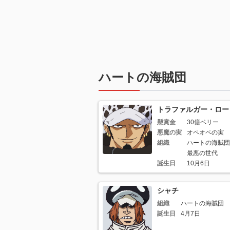
ハートの海賊団
トラファルガー・ロー
懸賞金
30億ベリー
悪魔の実
オペオペの実
組織
ハートの海賊団
最悪の世代
誕生日
10月6日
シャチ
組織
ハートの海賊団
誕生日
4月7日